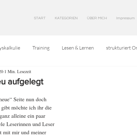
START
KATEGORIEN
ÜBER MICH
Impressum
yskalkulie
Training
Lesen & Lernen
strukturiert O
20
1 Min. Lesezeit
eu aufgelegt
eue“ Seite nun doch 
gibt möchte ich ihr die 
ganz alleine ein paar 
le Leserinnen und Leser 
kt mit mir und meiner 