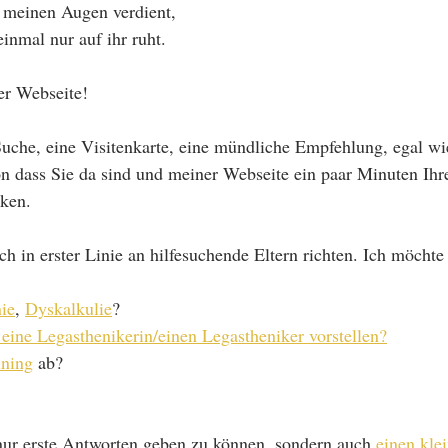
in meinen Augen verdient, 
inmal nur auf ihr ruht.
r Webseite!
uche, eine Visitenkarte, eine mündliche Empfehlung, egal w
n dass Sie da sind und meiner Webseite ein paar Minuten Ihre
ken.
ch in erster Linie an hilfesuchende Eltern richten. Ich möcht
ie
, 
Dyskalkulie
?
eine Legasthenikerin/einen Legastheniker vorstellen?
ining
 ab?
nur erste Antworten geben zu können, sondern auch 
einen klei