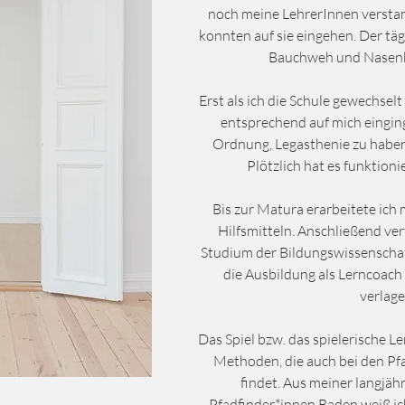
noch meine LehrerInnen verst
konnten auf sie eingehen. Der täg
Bauchweh und Nasenb
Erst als ich die Schule gewechsel
entsprechend auf mich einginge
Ordnung, Legasthenie zu habe
Plötzlich hat es funktionie
Bis zur Matura erarbeitete ich 
Hilfsmitteln. Anschließend ver
Studium der Bildungswissenschaf
die Ausbildung als Lerncoach
verlage
Das Spiel bzw. das spielerische Le
Methoden, die auch bei den P
findet. Aus meiner langjäh
Pfadfinder*innen Baden weiß ich: