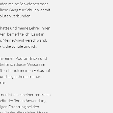
anden meine Schwächen oder
liche Gang zur Schule war mit
luten verbunden.
t hatte und meine LehrerInnen
n, bemerkte ich: Es ist in
n. Meine Angst verschwand.
rt: die Schule und ich.
mir einen Pool an Tricks und
tiefte ich dieses Wissen im
ten, bis ich meinen Fokus auf
 und Legasthenietrainerin
rte.
rnen ist eine meiner zentralen
fadfinder*innen Anwendung
rigen Erfahrung bei den
 Kinder, die spielen, öffnen